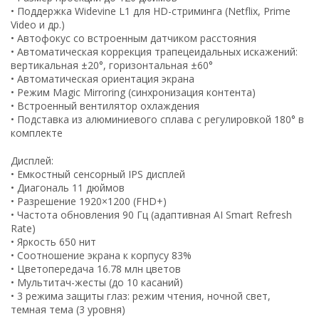
• Поддержка Widevine L1 для HD-стриминга (Netflix, Prime
Video и др.)
• Автофокус со встроенным датчиком расстояния
• Автоматическая коррекция трапецеидальных искажений:
вертикальная ±20°, горизонтальная ±60°
• Автоматическая ориентация экрана
• Режим Magic Mirroring (синхронизация контента)
• Встроенный вентилятор охлаждения
• Подставка из алюминиевого сплава с регулировкой 180° в
комплекте
Дисплей:
• Емкостный сенсорный IPS дисплей
• Диагональ 11 дюймов
• Разрешение 1920×1200 (FHD+)
• Частота обновления 90 Гц (адаптивная AI Smart Refresh
Rate)
• Яркость 650 нит
• Соотношение экрана к корпусу 83%
• Цветопередача 16.78 млн цветов
• Мультитач-жесты (до 10 касаний)
• 3 режима защиты глаз: режим чтения, ночной свет,
темная тема (3 уровня)