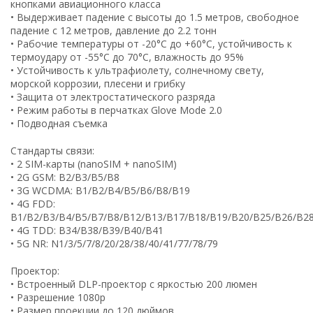
кнопками авиационного класса
• Выдерживает падение с высоты до 1.5 метров, свободное
падение с 12 метров, давление до 2.2 тонн
• Рабочие температуры от -20°C до +60°C, устойчивость к
термоудару от -55°C до 70°C, влажность до 95%
• Устойчивость к ультрафиолету, солнечному свету,
морской коррозии, плесени и грибку
• Защита от электростатического разряда
• Режим работы в перчатках Glove Mode 2.0
• Подводная съемка
Стандарты связи:
• 2 SIM-карты (nanoSIM + nanoSIM)
• 2G GSM: B2/B3/B5/B8
• 3G WCDMA: B1/B2/B4/B5/B6/B8/B19
• 4G FDD:
B1/B2/B3/B4/B5/B7/B8/B12/B13/B17/B18/B19/B20/B25/B26/B2
• 4G TDD: B34/B38/B39/B40/B41
• 5G NR: N1/3/5/7/8/20/28/38/40/41/77/78/79
Проектор:
• Встроенный DLP-проектор с яркостью 200 люмен
• Разрешение 1080p
• Размер проекции до 120 дюймов