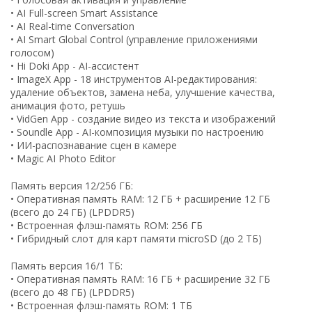
• AI Full-screen Smart Assistance
• AI Real-time Conversation
• AI Smart Global Control (управление приложениями
голосом)
• Hi Doki App - AI-ассистент
• ImageX App - 18 инструментов AI-редактирования:
удаление объектов, замена неба, улучшение качества,
анимация фото, ретушь
• VidGen App - создание видео из текста и изображений
• Soundle App - AI-композиция музыки по настроению
• ИИ-распознавание сцен в камере
• Magic AI Photo Editor
Память версия 12/256 ГБ:
• Оперативная память RAM: 12 ГБ + расширение 12 ГБ
(всего до 24 ГБ) (LPDDR5)
• Встроенная флэш-память ROM: 256 ГБ
• Гибридный слот для карт памяти microSD (до 2 ТБ)
Память версия 16/1 ТБ:
• Оперативная память RAM: 16 ГБ + расширение 32 ГБ
(всего до 48 ГБ) (LPDDR5)
• Встроенная флэш-память ROM: 1 ТБ