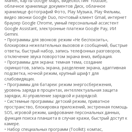
Market, карты Google Maps, видеохостинг Youtube,
облачное хранилище документов Диск, облачное
хранилище фотографий Фото, Play Музыка, Play Фильмы,
видео звонки Google Duo, почтовый клиент Gmail, интернет
браузер Google Chrome, умный персональный ассистент
Google Assistant, электронные платежи Google Pay, ИИ
Gemini.
• Программы для звонков: режим «Не беспокоить»,
блокировка нежелательных вызовов и сообщений, быстрые
ответы, быстрый набор, запись телефонных разговоров,
отключение звука поворотом экрана вниз, вибрация.
• Программы для экрана: темная тема, создание
скриншотов, запись экрана, разделение экрана, адаптивная
подсветка, ночной режим, крупный шрифт для
слабовидящих.
• Программы для батареи: режим энергосбережения,
уровень заряда в процентах, интеллектуальная защита
зарядки, AI-управление зарядкой и разрядкой.
• Системные программы: детский режим, приватное
пространство, блокировка приложений, экстренная помощь
SOS, игровой режим, шифрование персональных данных,
функция поиска планшета в случае кражи, быстрый доступ к
камере.
• Набор специальных программ (Toolkit): компас,