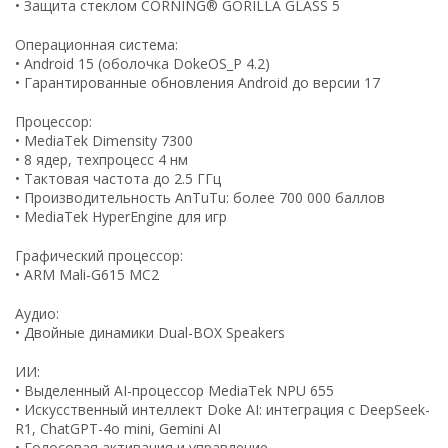
• Защита стеклом CORNING® GORILLA GLASS 5
Операционная система:
• Android 15 (оболочка DokeOS_P 4.2)
• Гарантированные обновления Android до версии 17
Процессор:
• MediaTek Dimensity 7300
• 8 ядер, техпроцесс 4 нм
• Тактовая частота до 2.5 ГГц
• Производительность AnTuTu: более 700 000 баллов
• MediaTek HyperEngine для игр
Графический процессор:
• ARM Mali-G615 MC2
Аудио:
• Двойные динамики Dual-BOX Speakers
ИИ:
• Выделенный AI-процессор MediaTek NPU 655
• Искусственный интеллект Doke AI: интеграция с DeepSeek-
R1, ChatGPT-4o mini, Gemini AI
• Голосовая активация и управление