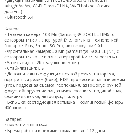
• Двухдиапазонный Wi-Fi 6E (2.4/5.0/6.0 GHz); 802.11
a/b/g/n/ac/ax, Wi-Fi Direct/DLNA, Wi-Fi hotspot (точка
доступа)
• Bluetooth 5.4
Камера:
• Тыловая камера: 108 Мп (Samsung® ISOCELL HM6) с
сенсором 1/1.67", апертурой f/1.9, 6P линз, технологией
Nonapixel Plus, Smart-ISO Pro, автофокусом 0.01с
• Фронтальная камера: 50 Мп (Samsung® ISOCELL JN1) с
сенсором 1/2.76", 5P линз, апертурой f/2.25, Super PDAF
• Запись видео: 2K с улучшением лиц
• Стабилизация: EIS
• Дополнительные функции: ночной режим, панорама,
портретный режим (боке), HDR, профессиональный режим
(Pro), подводная съемка, геолокация, автофокус, ручной
фокус, обнаружение лиц, снимок касанием, водяной знак,
серийная съемка, автоспуск, фильтры.
• Вспышка: светодиодная вспышка + кемпинговый фонарь
400 люмен
Батарея:
• Емкость: 30000 мАч
• Время работы в режиме ожидания: до 112 дней