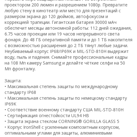
проектором 200 люмен и разрешением 1080p. Превратите
любую стену в кинотеатр или место для презентаций с
размером экрана до 120 дюймов, автофокусом и
коррекцией трапеции. Гигантская батарея 30000 мАч
обеспечит месяцы автономной работы: 112 дней ожидания,
6.75 часов проекции или 19 часов непрерывного света
фонаря. До 48 ГБ оперативной памяти и до 1 ТБ накопителя
с возможностью расширения до 2 ТБ тянут любые задачи.
Неубиваемый корпус IP68/IP69K и MIL-STD-810H выдержит
воду, пыль и падения. Снимайте профессиональные кадры
на 108 Мп камеру Samsung и делайте чёткие селфи на 50
Мп фронталку.
Защита:
• Максимальная степень защиты по международному
стандарту IP68
• Максимальная степень защиты по немецкому стандарту
IP69K
• Соответствие военному стандарту США MIL-STD-810H
• Сертификация огнестойкости UL94 HB
• Защита экрана стеклом CORNING® GORILLA GLASS 5
• Корпус IronShell с усиленным композитным корпусом,
оптимальными углами для защиты, алюминиевыми