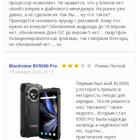
процессор позволяет. Не нравится, что у Блеков нет
своей галереи и файлового менеджера. На рынке уже
давно, а не сделали их. Как бы .... ну что такое?
Приходится скачивать ерунду с рекламой. Кому это
нужно из юзеров? Обновления андроида до 16 версии
нет, обновления Доке ОС до версии 5 нет ... смартфон
позиционировался как флагман, так говорили блогеры,
но обновлений нет .... эх.
Blackview BV9300 Pro
Роман Лесной
19 января 2026 23:13
Первым был мой BL5000
у которого пришло в
негодность гнездо для
зарядки... После ремонта
оно "прожило" также
недолго... Вторым стал
9300 Pro Была надежда
на мощь и надёжность!!!
Но, тщетно...
практически через