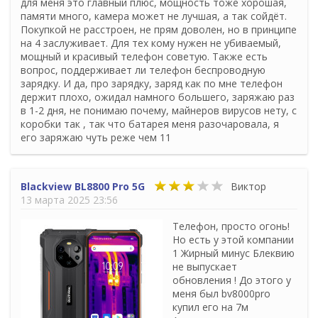
для меня это главный плюс, мощность тоже хорошая,
памяти много, камера может не лучшая, а так сойдёт.
Покупкой не расстроен, не прям доволен, но в принципе
на 4 заслуживает. Для тех кому нужен не убиваемый,
мощный и красивый телефон советую. Также есть
вопрос, поддерживает ли телефон беспроводную
зарядку. И да, про зарядку, заряд как по мне телефон
держит плохо, ожидал намного большего, заряжаю раз
в 1-2 дня, не понимаю почему, майнеров вирусов нету, с
коробки так , так что батарея меня разочаровала, я
его заряжаю чуть реже чем 11
Blackview BL8800 Pro 5G
Виктор
13 марта 2025 23:56
Телефон, просто огонь!
Но есть у этой компании
1 Жирный минус Блеквию
не выпускает
обновления ! До этого у
меня был bv8000pro
купил его на 7м