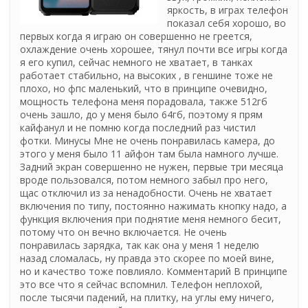
яркость, в играх телефон
показал себя хорошо, во
первых когда я играю он совершенно не греется,
охлаждение очень хорошее, тянул почти все игры когда
я его купил, сейчас немного не хватает, в танках
работает стабильно, на высоких , в геншине тоже не
плохо, но фпс маленький, что в принципе очевидно,
мощность телефона меня порадовала, также 512гб
очень зашло, до у меня было 64гб, поэтому я прям
кайфанул и не помню когда последний раз чистил
фотки. Минусы Мне не очень понравилась камера, до
этого у меня было 11 айфон там была намного лучше.
Задний экран совершенно не нужен, первые три месяца
вроде пользовался, потом немного забыл про него,
щас отключил из за ненадобности. Очень не хватает
включения по типу, постоянно нажимать кнопку надо, а
функция включения при поднятие меня немного бесит,
потому что он вечно включается. Не очень
понравилась зарядка, так как она у меня 1 неделю
назад сломалась, ну правда это скорее по моей вине,
но и качество тоже повлияло. Комментарий В принципе
это все что я сейчас вспомнил. Телефон неплохой,
после тысячи падений, на плитку, на углы ему ничего,