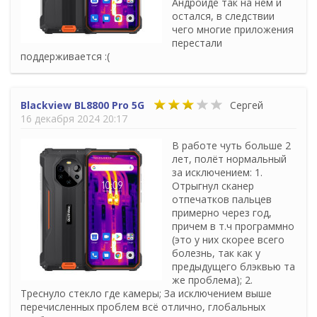
Андроиде так на нем и
остался, в следствии
чего многие приложения
перестали
поддерживается :(
Blackview BL8800 Pro 5G
Сергей
16 декабря 2024 20:17
В работе чуть больше 2
лет, полёт нормальный
за исключением: 1.
Отрыгнул сканер
отпечатков пальцев
примерно через год,
причем в т.ч программно
(это у них скорее всего
болезнь, так как у
предыдущего блэквью та
же проблема); 2.
Треснуло стекло где камеры; За исключением выше
перечисленных проблем всё отлично, глобальных