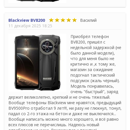
Blackview BV8200
Василий
11 декабря 2025 18:25
Приобрёл телефон
BV8200, пришёл с
недельной задержкой (не
было данной модели),
что для меня было не
критично и ,к тому же,
магазин за ожидание
подогнал тактический
подсумок (жаль чёрный).
Модель понравилась,
очень "быстрый", заряд
держит великолепно, крепкий и не очень тяжелый.
Вообще телефоны Blackview мне нравятся, предыдущий
BV9500Pro отработал 9 лет!!!, ни разу не глюкнул, тонул,
падал со 2-го этажа на бетон и даже не выключился...
Вообще написать можно много хорошего, и всё равно
всех плюсов не перечислишь. Надеюсь новый