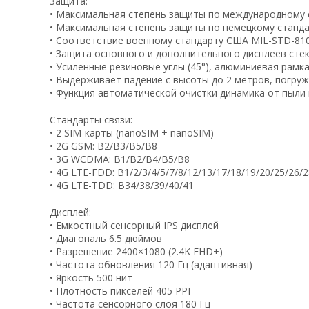
Защита:
• Максимальная степень защиты по международному 
• Максимальная степень защиты по немецкому станда
• Соответствие военному стандарту США MIL-STD-81
• Защита основного и дополнительного дисплеев с
• Усиленные резиновые углы (45°), алюминиевая рамка
• Выдерживает падение с высоты до 2 метров, погруж
• Функция автоматической очистки динамика от пыли
Стандарты связи:
• 2 SIM-карты (nanoSIM + nanoSIM)
• 2G GSM: B2/B3/B5/B8
• 3G WCDMA: B1/B2/B4/B5/B8
• 4G LTE-FDD: B1/2/3/4/5/7/8/12/13/17/18/19/20/25/26/
• 4G LTE-TDD: B34/38/39/40/41
Дисплей:
• Емкостный сенсорный IPS дисплей
• Диагональ 6.5 дюймов
• Разрешение 2400×1080 (2.4K FHD+)
• Частота обновления 120 Гц (адаптивная)
• Яркость 500 нит
• Плотность пикселей 405 PPI
• Частота сенсорного слоя 180 Гц