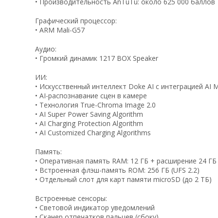
• Производительность AnTuTu: около 625 000 баллов
Графический процессор:
• ARM Mali-G57
Аудио:
• Громкий динамик 1217 BOX Speaker
ИИ:
• Искусственный интеллект Doke AI с интеграцией AI Magic
• AI-распознавание сцен в камере
• Технология True-Chroma Image 2.0
• AI Super Power Saving Algorithm
• AI Charging Protection Algorithm
• AI Customized Charging Algorithms
Память:
• Оперативная память RAM: 12 ГБ + расширение 24 ГБ 
• Встроенная флэш-память ROM: 256 ГБ (UFS 2.2)
• Отдельный слот для карт памяти microSD (до 2 ТБ)
Встроенные сенсоры:
• Световой индикатор уведомлений
• Сканер отпечатков пальцев (сбоку)