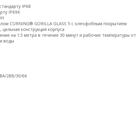
стандарту IP68
рту IP69K
0H
теклом CORNING® GORILLA GLASS 5 с олеофобным покрытием
, цельная конструкция корпуса
ение на 1.5 метра в течение 30 минут и рабочие температуры от
 и воды
28A/28B/30/66