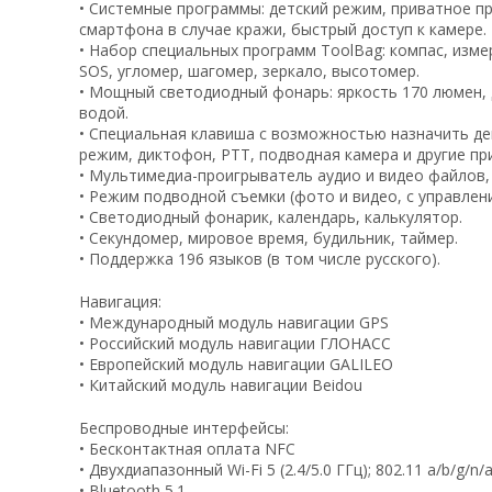
• Системные программы: детский режим, приватное п
смартфона в случае кражи, быстрый доступ к камере.
• Набор специальных программ ToolBag: компас, изме
SOS, угломер, шагомер, зеркало, высотомер.
• Мощный светодиодный фонарь: яркость 170 люмен, 
водой.
• Специальная клавиша с возможностью назначить дей
режим, диктофон, PTT, подводная камера и другие пр
• Мультимедиа-проигрыватель аудио и видео файлов,
• Режим подводной съемки (фото и видео, с управлен
• Светодиодный фонарик, календарь, калькулятор.
• Секундомер, мировое время, будильник, таймер.
• Поддержка 196 языков (в том числе русского).
Навигация:
• Международный модуль навигации GPS
• Российский модуль навигации ГЛОНАСС
• Европейский модуль навигации GALILEO
• Китайский модуль навигации Beidou
Беспроводные интерфейсы:
• Бесконтактная оплата NFC
• Двухдиапазонный Wi-Fi 5 (2.4/5.0 ГГц); 802.11 a/b/g/n/ac
• Bluetooth 5.1