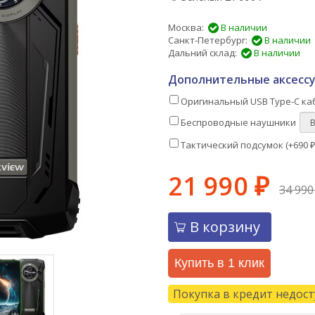
Москва:
В наличии
Санкт-Петербург:
В наличии
Дальний склад:
В наличии
Дополнительные аксессу
Оригинальный USB Type-C каб
Беспроводные наушники
Тактический подсумок (+
690
21 990
₽
34 99
В корзину
Купить в 1 клик
Покупка в кредит недос