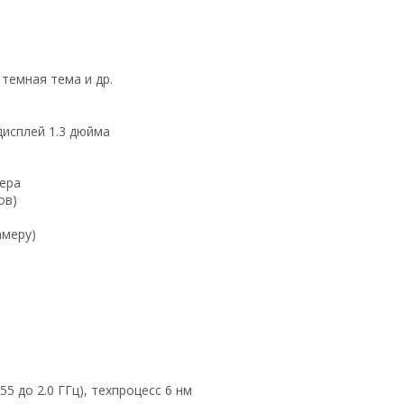
 темная тема и др.
исплей 1.3 дюйма
ера
ов)
амеру)
A55 до 2.0 ГГц), техпроцесс 6 нм