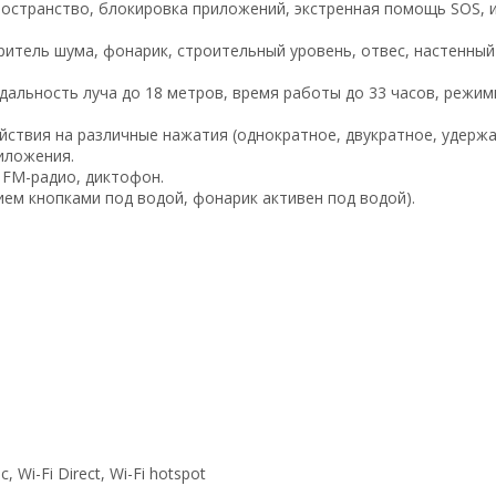
ространство, блокировка приложений, экстренная помощь SOS, 
ритель шума, фонарик, строительный уровень, отвес, настенный
дальность луча до 18 метров, время работы до 33 часов, режи
ствия на различные нажатия (однократное, двукратное, удержан
иложения.
 FM-радио, диктофон.
ием кнопками под водой, фонарик активен под водой).
, Wi-Fi Direct, Wi-Fi hotspot