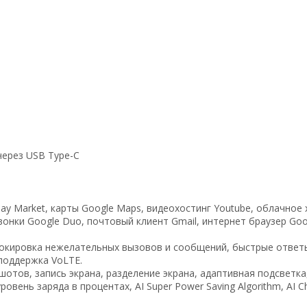
через USB Type-C
lay Market, карты Google Maps, видеохостинг Youtube, облачно
вонки Google Duo, почтовый клиент Gmail, интернет браузер Go
локировка нежелательных вызовов и сообщений, быстрые ответ
поддержка VoLTE.
ншотов, запись экрана, разделение экрана, адаптивная подсветк
ень заряда в процентах, AI Super Power Saving Algorithm, AI Cha