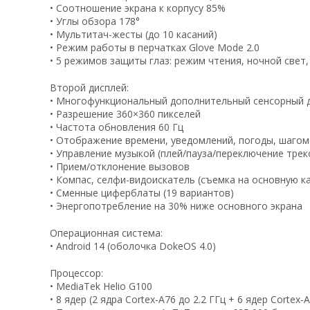
• Соотношение экрана к корпусу 85%
• Углы обзора 178°
• Мультитач-жесты (до 10 касаний)
• Режим работы в перчатках Glove Mode 2.0
• 5 режимов защиты глаз: режим чтения, ночной свет,
Второй дисплей:
• Многофункциональный дополнительный сенсорный д
• Разрешение 360×360 пикселей
• Частота обновления 60 Гц
• Отображение времени, уведомлений, погоды, шагом
• Управление музыкой (плей/пауза/переключение трек
• Прием/отклонение вызовов
• Компас, селфи-видоискатель (съемка на основную к
• Сменные циферблаты (19 вариантов)
• Энергопотребление на 30% ниже основного экрана
Операционная система:
• Android 14 (оболочка DokeOS 4.0)
Процессор:
• MediaTek Helio G100
• 8 ядер (2 ядра Cortex-A76 до 2.2 ГГц + 6 ядер Cortex-