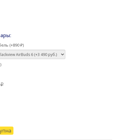
ары:
ель (+
890
)
₽
)
₽
0
₽
тупна