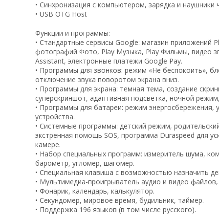
• Синхронизация с компьютером, зарядка и наушники 
• USB OTG Host
Функции и программы:
• Стандартные сервисы Google: магазин приложений P
фотографий Фото, Play Музыка, Play Фильмы, видео з
Assistant, электронные платежи Google Pay.
• Программы для звонков: режим «Не беспокоить», б
отключение звука поворотом экрана вниз.
• Программы для экрана: темная тема, создание скри
суперскриншот, адаптивная подсветка, ночной режим
• Программы для батареи: режим энергосбережения, у
устройства.
• Системные программы: детский режим, родительски
экстренная помощь SOS, программа Duraspeed для ус
камере.
• Набор специальных программ: измеритель шума, ком
барометр, угломер, шагомер.
• Специальная клавиша с возможностью назначить дей
• Мультимедиа-проигрыватель аудио и видео файлов,
• Фонарик, календарь, калькулятор.
• Секундомер, мировое время, будильник, таймер.
• Поддержка 196 языков (в том числе русского).