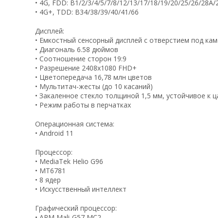
• 4G, FDD: B1/2/3/4/5/7/8/12/13/17/18/19/20/25/26/28A
• 4G+, TDD: B34/38/39/40/41/66
Дисплей:
• Емкостный сенсорный дисплей с отверстием под кам
• Диагональ 6.58 дюймов
• Соотношение сторон 19:9
• Разрешение 2408х1080 FHD+
• Цветопередача 16,78 млн цветов
• Мультитач-жесты (до 10 касаний)
• Закаленное стекло толщиной 1,5 мм, устойчивое к 
• Режим работы в перчатках
Операционная система:
• Android 11
Процессор:
• MediaTek Helio G96
• MT6781
• 8 ядер
• Искусственный интеллект
Графический процессор:
• ARM Mali-G57 MC2