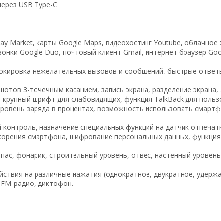
через USB Type-C
lay Market, карты Google Maps, видеохостинг Youtube, облачно
вонки Google Duo, почтовый клиент Gmail, интернет браузер Go
локировка нежелательных вызовов и сообщений, быстрые ответ
ншотов 3-точечным касанием, запись экрана, разделение экрана
, крупный шрифт для слабовидящих, функция TalkBack для польз
ровень заряда в процентах, возможность использовать смартфо
й контроль, назначение специальных функций на датчик отпеча
корения смартфона, шифрование персональных данных, функция 
пас, фонарик, строительный уровень, отвес, настенный уровень,
ствия на различные нажатия (однократное, двукратное, удержа
 FM-радио, диктофон.