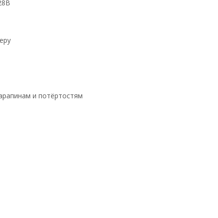
/28B
еру
царапинам и потёртостям