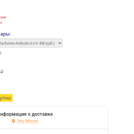
чии
и
ары:
)
₽
9
₽
тупна
нформация о доставке
Эль-Монте