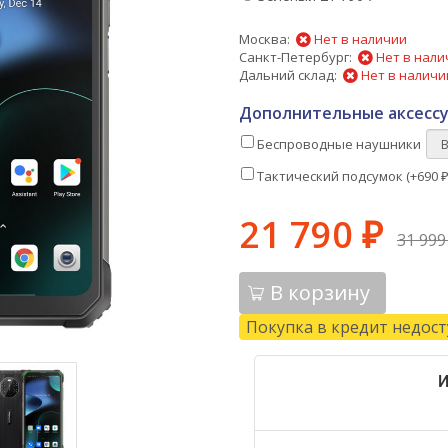
Москва:
Нет в наличии
Санкт-Петербург:
Нет в нали
Дальний склад:
Нет в наличи
Дополнительные аксессу
Беспроводные наушники
Тактический подсумок (+
690
21 790
₽
31 99
В корзину
Покупка в кредит недос
И