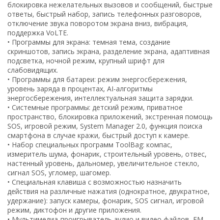
блокировка нежелательных вызовов и сообщений, быстрые
ответы, быстрый набор, запись телефонных разговоров,
отключение звука поворотом экрана вниз, вибрация,
поддержка VoLTE.
• Программы для экрана: темная тема, создание
скриншотов, запись экрана, разделение экрана, адаптивная
подсветка, ночной режим, крупный шрифт для
слабовидящих.
• Программы для батареи: режим энергосбережения,
уровень заряда в процентах, AI-алгоритмы
энергосбережения, интеллектуальная защита зарядки.
• Системные программы: детский режим, приватное
пространство, блокировка приложений, экстренная помощь
SOS, игровой режим, System Manager 2.0, функция поиска
смартфона в случае кражи, быстрый доступ к камере.
• Набор специальных программ ToolBag: компас,
измеритель шума, фонарик, строительный уровень, отвес,
настенный уровень, дальномер, увеличительное стекло,
сигнал SOS, угломер, шагомер.
• Специальная клавиша с возможностью назначить
действия на различные нажатия (однократное, двукратное,
удержание): запуск камеры, фонарик, SOS сигнал, игровой
режим, диктофон и другие приложения.
• Мультимедиа-проигрыватель аудио и видео файлов, FM-