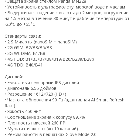
• Защита экрана стеклом Panda MN228
• Устойчивость к ультрафиолету, морской воде и маслам
• Выдерживает падение с высоты до 2 метров, погружение
на 1.5 метра в течение 30 минут и рабочие температуры от
-20°C до +55°C
Стандарты связи:
• 2 SIM-карты (nanoSIM + nanoSIM)
• 2G GSM: B2/B3/B5/B8
• 3G WCDMA: B1/B8
• 4G FDD: B1/B3/B7/B8/B19/B20/B28a/B28b
• 4G TDD: B40/B41
Дисплей:
• Емкостный сенсорный IPS дисплей
• Диагональ 6.56 дюймов
• Разрешение 1612×720 (HD+)
• Частота обновления 90 Гц (адаптивная AI Smart Refresh
Rate)
• Яркость 450 нит
• Соотношение экрана к корпусу 89.7%
• Плотность пикселей 260 PPI
• Мультитач-жесты (до 10 касаний)
• Режим работы в перчатках Glove Mode 2.0