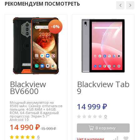
РЕКОМЕНДУЕМ ПОСМОТРЕТЬ
-6%
Blackview
Blackview Tab
BV6600
9
Мощный аккумулятор на
14 999
8580 мАч. Сканер отпечатков
₽
пальцев. 4GB RAM + 64GB
ROM, 64-битный 8-ядерный
процессор. Экран 5.7"
0
Android 10
14 990
₽
В корзину
15 999
₽
6
Нет в наличии