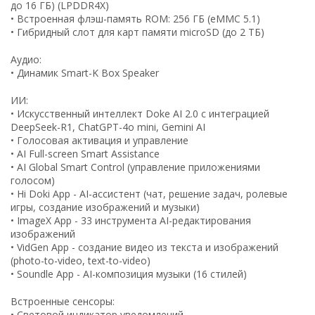
до 16 ГБ) (LPDDR4X)
• Встроенная флэш-память ROM: 256 ГБ (eMMC 5.1)
• Гибридный слот для карт памяти microSD (до 2 ТБ)
Аудио:
• Динамик Smart-K Box Speaker
ИИ:
• Искусственный интеллект Doke AI 2.0 с интеграцией
DeepSeek-R1, ChatGPT-4o mini, Gemini AI
• Голосовая активация и управление
• AI Full-screen Smart Assistance
• AI Global Smart Control (управление приложениями
голосом)
• Hi Doki App - AI-ассистент (чат, решение задач, ролевые
игры, создание изображений и музыки)
• ImageX App - 33 инструмента AI-редактирования
изображений
• VidGen App - создание видео из текста и изображений
(photo-to-video, text-to-video)
• Soundle App - AI-композиция музыки (16 стилей)
Встроенные сенсоры:
• Световой индикатор уведомлений