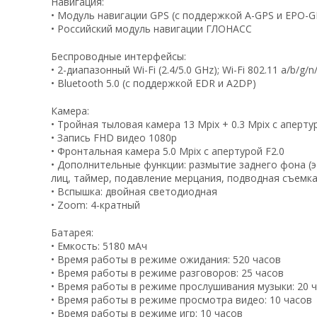
Навигация:
• Модуль навигации GPS (с поддержкой A-GPS и EPO-
• Российский модуль навигации ГЛОНАСС
Беспроводные интерфейсы:
• 2-диапазонный Wi-Fi (2.4/5.0 GHz); Wi-Fi 802.11 a/b/g/
• Bluetooth 5.0 (с поддержкой EDR и A2DP)
Камера:
• Тройная тыловая камера 13 Mpix + 0.3 Mpix с аперту
• Запись FHD видео 1080p
• Фронтальная камера 5.0 Mpix с апертурой F2.0
• Дополнительные функции: размытие заднего фона (э
лиц, таймер, подавление мерцания, подводная съемк
• Вспышка: двойная светодиодная
• Zoom: 4-кратный
Батарея:
• Емкость: 5180 мАч
• Время работы в режиме ожидания: 520 часов
• Время работы в режиме разговоров: 25 часов
• Время работы в режиме прослушивания музыки: 20 
• Время работы в режиме просмотра видео: 10 часов
• Время работы в режиме игр: 10 часов