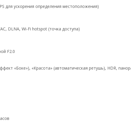
GPS для ускорения определения местоположения)
n/AC, DLNA, Wi-Fi hotspot (точка доступа)
рой F2.0
ффект «Боке»), «Красота» (автоматическая ретушь), HDR, панор
а
часов