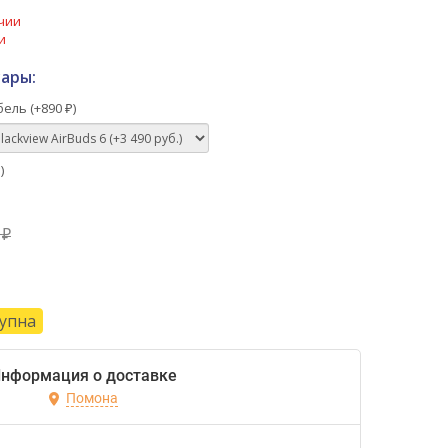
чии
и
ары:
ель (+
890
)
₽
)
₽
9
₽
тупна
нформация о доставке
Помона