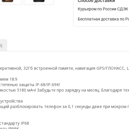
Способ доставки
Курьером по России СДЭК
Бесплатная доставка по Р
0)
перативной, 32Гб встроенной памяти, навигация GPS/ГЛОНАСС, LT
ием 18:9
тепенью защиты IP-68/IP-69K!
мкостью 5180 мАч! Забудьте про зарядку на месяц. Благодаря т
 устройства
ющий разблокировать телефон за 0,1 секунды даже при мокром 
стандарту IP68
рту IP69K