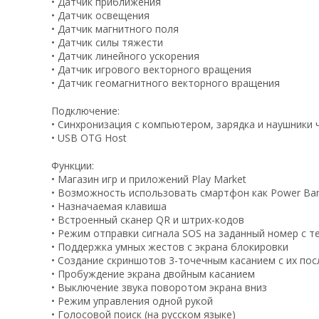
• Датчик приближения
• Датчик освещения
• Датчик магнитного поля
• Датчик силы тяжести
• Датчик линейного ускорения
• Датчик игрового векторного вращения
• Датчик геомагнитного векторного вращения
Подключение:
• Синхронизация с компьютером, зарядка и наушники ч
• USB OTG Host
Функции:
• Магазин игр и приложений Play Market
• Возможность использовать смартфон как Power Bank
• Назначаемая клавиша
• Встроенный сканер QR и штрих-кодов
• Режим отправки сигнала SOS на заданный номер с т
• Поддержка умных жестов с экрана блокировки
• Создание скриншотов 3-точечным касанием с их п
• Пробуждение экрана двойным касанием
• Выключение звука поворотом экрана вниз
• Режим управления одной рукой
• Голосовой поиск (на русском языке)