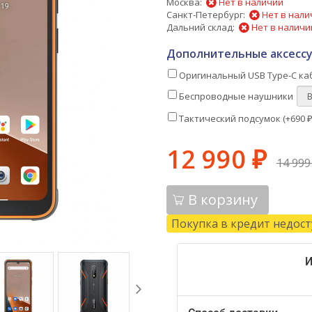
Москва:
Нет в наличии
Санкт-Петербург:
Нет в нали
Дальний склад:
Нет в наличи
Дополнительные аксессу
Оригинальный USB Type-C каб
Беспроводные наушники
Тактический подсумок (+
690
12 990
₽
14 99
В корзину
Покупка в кредит недос
И