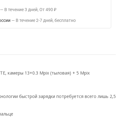
В течение
3
дней
От
490
₽
оссии
В течение
2-7
дней
Бесплатно
E, камеры 13+0.3 Mpix (тыловая) + 5 Mpix
ехнологии быстрой зарядки потребуется всего лишь 2,5
пальце