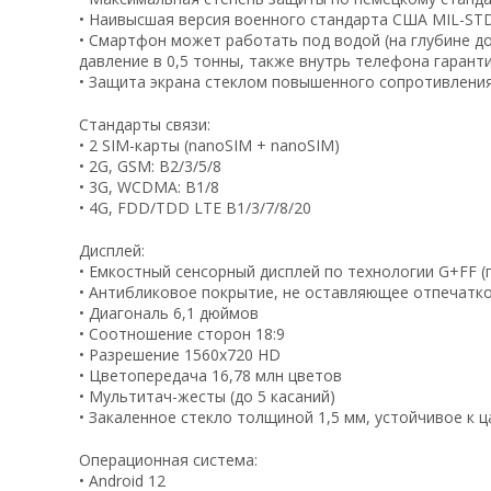
• Наивысшая версия военного стандарта США MIL-ST
• Смартфон может работать под водой (на глубине до 
давление в 0,5 тонны, также внутрь телефона гарант
• Защита экрана стеклом повышенного сопротивления к
Стандарты связи:
• 2 SIM-карты (nanoSIM + nanoSIM)
• 2G, GSM: B2/3/5/8
• 3G, WCDMA: B1/8
• 4G, FDD/TDD LTE B1/3/7/8/20
Дисплей:
• Емкостный сенсорный дисплей по технологии G+FF 
• Антибликовое покрытие, не оставляющее отпечатк
• Диагональ 6,1 дюймов
• Соотношение сторон 18:9
• Разрешение 1560х720 HD
• Цветопередача 16,78 млн цветов
• Мультитач-жесты (до 5 касаний)
• Закаленное стекло толщиной 1,5 мм, устойчивое к 
Операционная система:
• Android 12