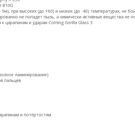
D-810G
5м), при высоких (до +60) и низких (до -40) температурах, не б
ированно не попадет пыль, а химически активные вещества не п
 царапинам и ударам Corning Gorilla Glass 3
(полное ламинирование)
ов пальцев
царапинам и потёртостям