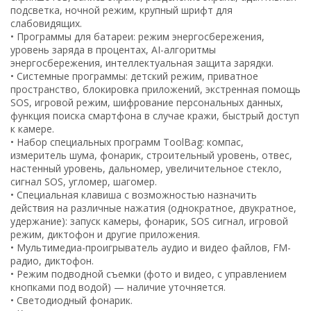
подсветка, ночной режим, крупный шрифт для
слабовидящих.
• Программы для батареи: режим энергосбережения,
уровень заряда в процентах, AI-алгоритмы
энергосбережения, интеллектуальная защита зарядки.
• Системные программы: детский режим, приватное
пространство, блокировка приложений, экстренная помощь
SOS, игровой режим, шифрование персональных данных,
функция поиска смартфона в случае кражи, быстрый доступ
к камере.
• Набор специальных программ ToolBag: компас,
измеритель шума, фонарик, строительный уровень, отвес,
настенный уровень, дальномер, увеличительное стекло,
сигнал SOS, угломер, шагомер.
• Специальная клавиша с возможностью назначить
действия на различные нажатия (однократное, двукратное,
удержание): запуск камеры, фонарик, SOS сигнал, игровой
режим, диктофон и другие приложения.
• Мультимедиа-проигрыватель аудио и видео файлов, FM-
радио, диктофон.
• Режим подводной съемки (фото и видео, с управлением
кнопками под водой) — наличие уточняется.
• Светодиодный фонарик.