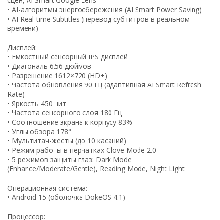
сцен, AI Smart Google Lens
• AI-алгоритмы энергосбережения (AI Smart Power Saving)
• AI Real-time Subtitles (перевод субтитров в реальном
времени)
Дисплей:
• Емкостный сенсорный IPS дисплей
• Диагональ 6.56 дюймов
• Разрешение 1612×720 (HD+)
• Частота обновления 90 Гц (адаптивная AI Smart Refresh
Rate)
• Яркость 450 нит
• Частота сенсорного слоя 180 Гц
• Соотношение экрана к корпусу 83%
• Углы обзора 178°
• Мультитач-жесты (до 10 касаний)
• Режим работы в перчатках Glove Mode 2.0
• 5 режимов защиты глаз: Dark Mode
(Enhance/Moderate/Gentle), Reading Mode, Night Light
Операционная система:
• Android 15 (оболочка DokeOS 4.1)
Процессор: