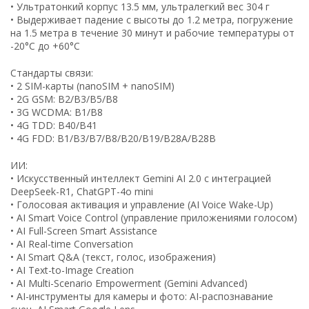
• Ультратонкий корпус 13.5 мм, ультралегкий вес 304 г
• Выдерживает падение с высоты до 1.2 метра, погружение
на 1.5 метра в течение 30 минут и рабочие температуры от
-20°C до +60°C
Стандарты связи:
• 2 SIM-карты (nanoSIM + nanoSIM)
• 2G GSM: B2/B3/B5/B8
• 3G WCDMA: B1/B8
• 4G TDD: B40/B41
• 4G FDD: B1/B3/B7/B8/B20/B19/B28A/B28B
ИИ:
• Искусственный интеллект Gemini AI 2.0 с интеграцией
DeepSeek-R1, ChatGPT-4o mini
• Голосовая активация и управление (AI Voice Wake-Up)
• AI Smart Voice Control (управление приложениями голосом)
• AI Full-Screen Smart Assistance
• AI Real-time Conversation
• AI Smart Q&A (текст, голос, изображения)
• AI Text-to-Image Creation
• AI Multi-Scenario Empowerment (Gemini Advanced)
• AI-инструменты для камеры и фото: AI-распознавание