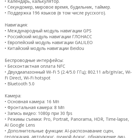
• Календарь, калькулятор.
• Секундомер, мировое время, будильник, таймер.
• Поддержка 196 языков (в том числе русского).
Навигация:
• Международный модуль навигации GPS
• Российский модуль навигации ГЛОНАСС
• Европейский модуль навигации GALILEO
• Китайский модуль навигации Beidou
Беспроводные интерфейсы:
• Бесконтактная оплата NFC
• Двухдиапазонный Wi-Fi 5 (2.4/5.0 ГГц); 802.11 a/b/g/n/ac, Wi-
Fi Direct, Wi-Fi hotspot
• Bluetooth 5.0
Камера:
• Основная камера: 16 Мп
• Фронтальная камера: 8 Мп
• Запись видео: 1080p при 30 fps
• Режимы съемки: Pro, Portrait, Panorama, HDR, Time-lapse,
AI Google Lens
• Дополнительные функции: AI-распознавание сцен,
геолокация, автофокус, ручной фокус, обнаружение лиц,