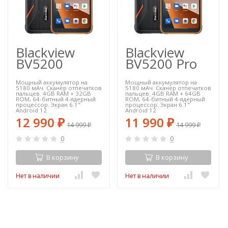
Blackview
Blackview
BV5200
BV5200 Pro
Мощный аккумулятор на
Мощный аккумулятор на
5180 мАч. Сканер отпечатков
5180 мАч. Сканер отпечатков
пальцев. 4GB RAM + 32GB
пальцев. 4GB RAM + 64GB
ROM, 64-битный 4-ядерный
ROM, 64-битный 4-ядерный
процессор. Экран 6.1"
процессор. Экран 6.1"
Android 12
Android 12
12 990
11 990
₽
₽
14 999
14 999
₽
₽
0
0
В корзину
В корзину
Нет в наличии
Нет в наличии