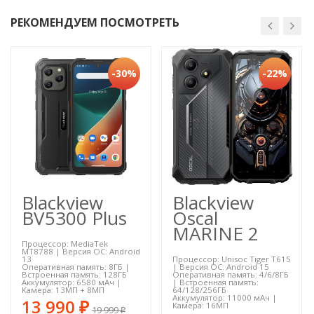
РЕКОМЕНДУЕМ ПОСМОТРЕТЬ
-30%
-22%
Blackview
Blackview
BV5300 Plus
Oscal
MARINE 2
Процессор: MediaTek
MT8788 | Версия ОС: Android
13
Процессор: Unisoc Tiger T615
Оперативная память: 8ГБ |
| Версия ОС: Android 15
Встроенная память: 128ГБ
Оперативная память: 4/6/8ГБ
Аккумулятор: 6580 мАч |
| Встроенная память:
Камера: 13МП + 8МП
64/128/256ГБ
Аккумулятор: 11000 мАч |
13 990
Камера: 16МП
₽
19 999
₽