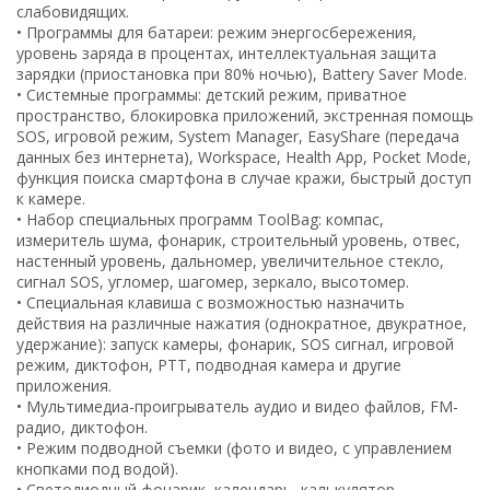
слабовидящих.
• Программы для батареи: режим энергосбережения,
уровень заряда в процентах, интеллектуальная защита
зарядки (приостановка при 80% ночью), Battery Saver Mode.
• Системные программы: детский режим, приватное
пространство, блокировка приложений, экстренная помощь
SOS, игровой режим, System Manager, EasyShare (передача
данных без интернета), Workspace, Health App, Pocket Mode,
функция поиска смартфона в случае кражи, быстрый доступ
к камере.
• Набор специальных программ ToolBag: компас,
измеритель шума, фонарик, строительный уровень, отвес,
настенный уровень, дальномер, увеличительное стекло,
сигнал SOS, угломер, шагомер, зеркало, высотомер.
• Специальная клавиша с возможностью назначить
действия на различные нажатия (однократное, двукратное,
удержание): запуск камеры, фонарик, SOS сигнал, игровой
режим, диктофон, PTT, подводная камера и другие
приложения.
• Мультимедиа-проигрыватель аудио и видео файлов, FM-
радио, диктофон.
• Режим подводной съемки (фото и видео, с управлением
кнопками под водой).
• Светодиодный фонарик, календарь, калькулятор.