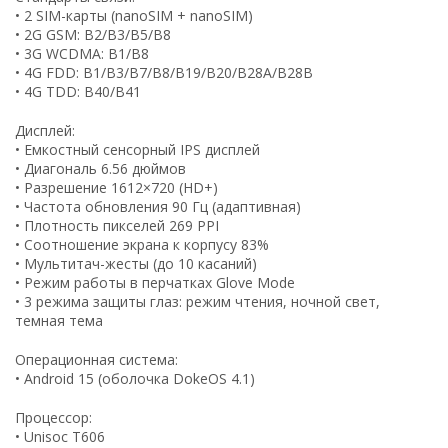
• 2 SIM-карты (nanoSIM + nanoSIM)
• 2G GSM: B2/B3/B5/B8
• 3G WCDMA: B1/B8
• 4G FDD: B1/B3/B7/B8/B19/B20/B28A/B28B
• 4G TDD: B40/B41
Дисплей:
• Емкостный сенсорный IPS дисплей
• Диагональ 6.56 дюймов
• Разрешение 1612×720 (HD+)
• Частота обновления 90 Гц (адаптивная)
• Плотность пикселей 269 PPI
• Соотношение экрана к корпусу 83%
• Мультитач-жесты (до 10 касаний)
• Режим работы в перчатках Glove Mode
• 3 режима защиты глаз: режим чтения, ночной свет,
темная тема
Операционная система:
• Android 15 (оболочка DokeOS 4.1)
Процессор:
• Unisoc T606